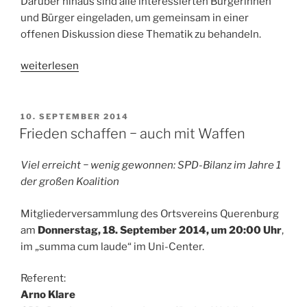
Darüber hinaus sind alle interessierten Bürgerinnen
und Bürger eingeladen, um gemeinsam in einer
offenen Diskussion diese Thematik zu behandeln.
„Bochum
weiterlesen
2022
−
vor
VERÖFFENTLICHT
10. SEPTEMBER 2014
AM
Arbeit
Frieden schaffen − auch mit Waffen
ganz
schlau“
Viel erreicht − wenig gewonnen: SPD-Bilanz im Jahre 1
der großen Koalition
Mitgliederversammlung des Ortsvereins Querenburg
am
Donnerstag, 18. September 2014, um 20:00 Uhr
,
im „summa cum laude“ im Uni-Center.
Referent:
Arno Klare