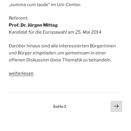
„summa cum laude“ im Uni-Center.
Referent:
Prof. Dr. Jürgen Mittag
Kandidat für die Europawahl am 25. Mai 2014
Darüber hinaus sind alle interessierten Bürgerinnen
und Bürger eingeladen, um gemeinsam in einer
offenen Diskussion diese Thematik zu behandeln.
„Europa
weiterlesen
verbessern:
Sozial,
stark,
Schulz!“
Seitennummerierung
Näch
Seite
1
Seit
der
Beiträge