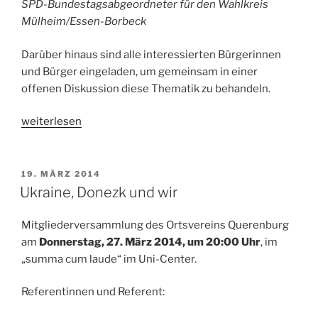
SPD-Bundestagsabgeordneter für den Wahlkreis
Mülheim/Essen-Borbeck
Darüber hinaus sind alle interessierten Bürgerinnen
und Bürger eingeladen, um gemeinsam in einer
offenen Diskussion diese Thematik zu behandeln.
„Frieden
weiterlesen
schaffen
−
auch
VERÖFFENTLICHT
19. MÄRZ 2014
AM
mit
Ukraine, Donezk und wir
Waffen“
Mitgliederversammlung des Ortsvereins Querenburg
am
Donnerstag, 27. März 2014, um 20:00 Uhr
, im
„summa cum laude“ im Uni-Center.
Referentinnen und Referent: