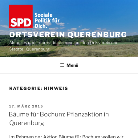
Zum
Inhalt
springen
ORTSVEREIN QUERENBURG
Aktuelles und Informationen rund um den Ortsverein und
Stadtteil Querenburg.
Menü
KATEGORIE:
HINWEIS
VERÖFFENTLICHT
17. MÄRZ 2015
AM
Bäume für Bochum: Pflanzaktion in
Querenburg
Im Rahmen der Aktion Bäume für Bochum wollen wir