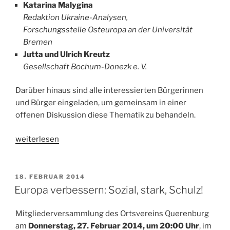
Katarina Malygina
Redaktion Ukraine-Analysen,
Forschungsstelle Osteuropa an der Universität
Bremen
Jutta und Ulrich Kreutz
Gesellschaft Bochum-Donezk e. V.
Darüber hinaus sind alle interessierten Bürgerinnen
und Bürger eingeladen, um gemeinsam in einer
offenen Diskussion diese Thematik zu behandeln.
„Ukraine,
weiterlesen
Donezk
und
wir“
VERÖFFENTLICHT
18. FEBRUAR 2014
AM
Europa verbessern: Sozial, stark, Schulz!
Mitgliederversammlung des Ortsvereins Querenburg
am
Donnerstag, 27. Februar 2014, um 20:00 Uhr
, im