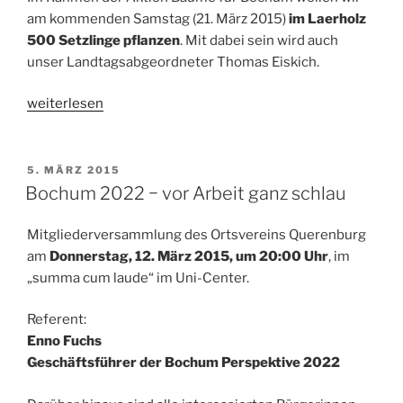
am kommenden Samstag (21. März 2015)
im Laerholz
500 Setzlinge pflanzen
. Mit dabei sein wird auch
unser Landtagsabgeordneter Thomas Eiskich.
„Bäume
weiterlesen
für
Bochum:
Pflanzaktion
VERÖFFENTLICHT
5. MÄRZ 2015
AM
in
Bochum 2022 − vor Arbeit ganz schlau
Querenburg“
Mitgliederversammlung des Ortsvereins Querenburg
am
Donnerstag, 12. März 2015, um 20:00 Uhr
, im
„summa cum laude“ im Uni-Center.
Referent:
Enno Fuchs
Geschäftsführer der Bochum Perspektive 2022