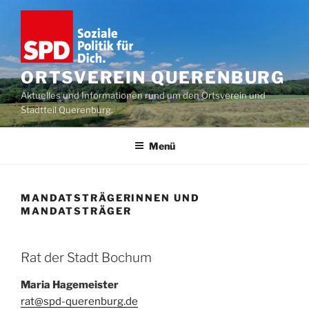
Zum
Inhalt
springen
ORTSVEREIN QUERENBURG
Aktuelles und Informationen rund um den Ortsverein und
Stadtteil Querenburg.
Menü
MANDATSTRÄGERINNEN UND
MANDATSTRÄGER
Rat der Stadt Bochum
Maria Hagemeister
rat@spd-querenburg.de