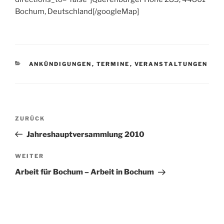
Bochum, Deutschland[/googleMap]
KATEGORIEN
ANKÜNDIGUNGEN
,
TERMINE
,
VERANSTALTUNGEN
Beitragsnavigation
Vorheriger
ZURÜCK
Beitrag
Jahreshauptversammlung 2010
Nächster
WEITER
Beitrag
Arbeit für Bochum – Arbeit in Bochum