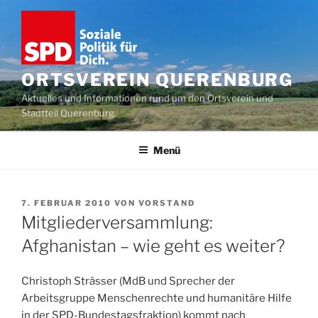
Zum
Inhalt
springen
ORTSVEREIN QUERENBURG
Aktuelles und Informationen rund um den Ortsverein und
Stadtteil Querenburg.
Menü
VERÖFFENTLICHT
7. FEBRUAR 2010
VON
VORSTAND
AM
Mitgliederversammlung:
Afghanistan – wie geht es weiter?
Christoph Strässer (
MdB
und Sprecher der
Arbeitsgruppe Menschenrechte und humanitäre Hilfe
in der SPD-Bundestagsfraktion) kommt nach