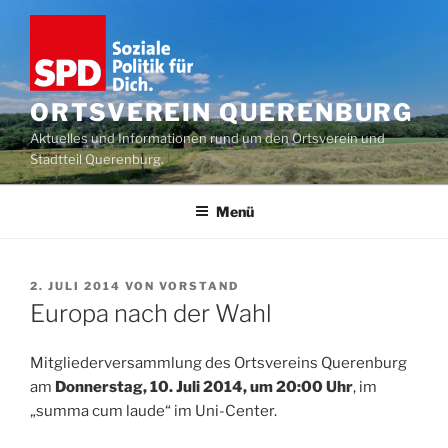
Zum
Inhalt
springen
ORTSVEREIN QUERENBURG
Aktuelles und Informationen rund um den Ortsverein und
Stadtteil Querenburg.
Menü
VERÖFFENTLICHT
2. JULI 2014
VON
VORSTAND
AM
Europa nach der Wahl
Mitgliederversammlung des Ortsvereins Querenburg
am
Donnerstag, 10. Juli 2014, um 20:00 Uhr
, im
„summa cum laude“ im Uni-Center.