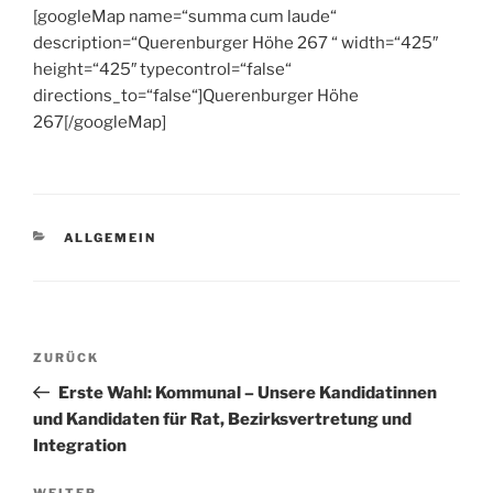
[googleMap name=“summa cum laude“
description=“Querenburger Höhe 267 “ width=“425″
height=“425″ typecontrol=“false“
directions_to=“false“]Querenburger Höhe
267[/googleMap]
KATEGORIEN
ALLGEMEIN
Beitragsnavigation
Vorheriger
ZURÜCK
Beitrag
Erste Wahl: Kommunal – Unsere Kandidatinnen
und Kandidaten für Rat, Bezirksvertretung und
Integration