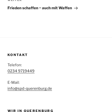
Nächster
WEITER
Beitrag
Frieden schaffen − auch mit Waffen
KONTAKT
Telefon:
0234 9719449
E-Mail:
info@spd-querenburg.de
WIR IN QUERENBURG