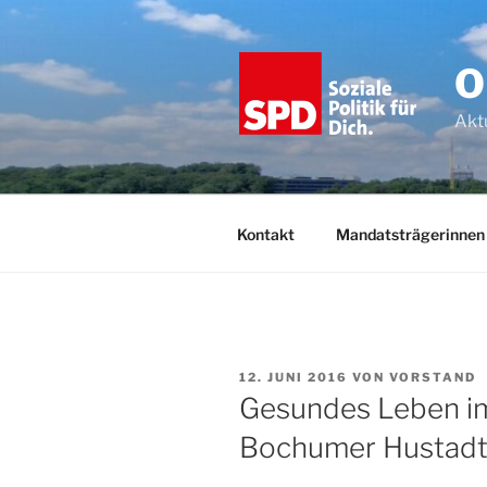
Zum
Inhalt
springen
O
Akt
Kontakt
Mandatsträgerinnen
VERÖFFENTLICHT
12. JUNI 2016
VON
VORSTAND
AM
Gesundes Leben im
Bochumer Hustad