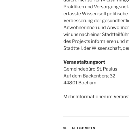
Praktiken und Versorgungsnetz
erfasste Wissen soll politisch
Verbesserung der gesundheitl
Anwohnerinnen und Anwohner 
wir uns nach einer Stadtteilfü
des Projekts informieren und 
Stadtteil, der Wissenschaft, de
Veranstaltungsort
Gemeindebüro St. Paulus
Auf dem Backenberg 32
44801 Bochum
Mehr Informationen im
Veranst
KATEGORIEN
ALLGEMEIN