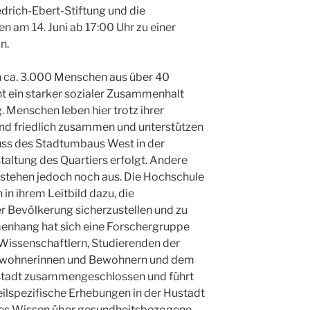
edrich-Ebert-Stiftung und die
n am 14. Juni ab 17:00 Uhr zu einer
n.
n ca. 3.000 Menschen aus über 40
 ein starker sozialer Zusammenhalt
 Menschen leben hier trotz ihrer
nd friedlich zusammen und unterstützen
uss des Stadtumbaus West in der
taltung des Quartiers erfolgt. Andere
stehen jedoch noch aus. Die Hochschule
 in ihrem Leitbild dazu, die
r Bevölkerung sicherzustellen und zu
enhang hat sich eine Forschergruppe
Wissenschaftlern, Studierenden der
Bewohnerinnen und Bewohnern und dem
tadt zusammengeschlossen und führt
ilspezifische Erhebungen in der Hustadt
miges Wissen über gesundheitsbezogene