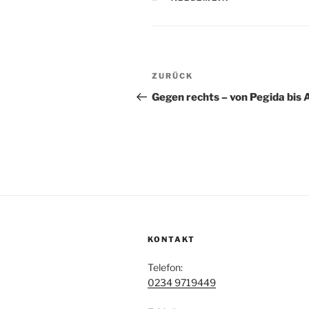
Beitragsnavigation
Vorheriger
ZURÜCK
Beitrag
Gegen rechts – von Pegida bis 
KONTAKT
Telefon:
0234 9719449