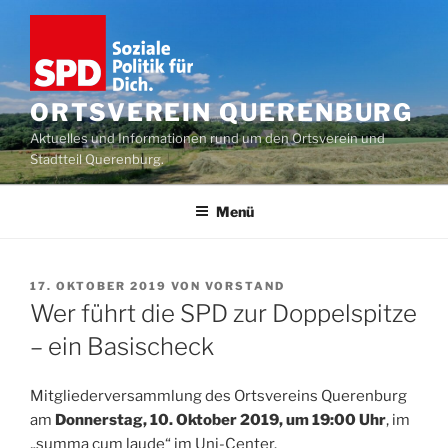
Zum
Inhalt
springen
ORTSVEREIN QUERENBURG
Aktuelles und Informationen rund um den Ortsverein und
Stadtteil Querenburg.
Menü
VERÖFFENTLICHT
17. OKTOBER 2019
VON
VORSTAND
AM
Wer führt die SPD zur Doppelspitze
– ein Basischeck
Mitgliederversammlung des Ortsvereins Querenburg
am
Donnerstag, 10. Oktober 2019, um 19:00 Uhr
, im
„summa cum laude“ im Uni-Center.