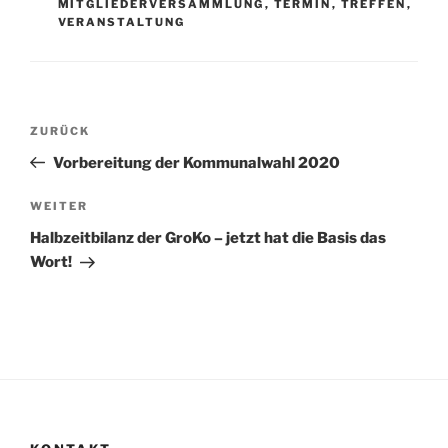
MITGLIEDERVERSAMMLUNG
,
TERMIN
,
TREFFEN
,
VERANSTALTUNG
Beitragsnavigation
Vorheriger
ZURÜCK
Beitrag
Vorbereitung der Kommunalwahl 2020
Nächster
WEITER
Beitrag
Halbzeitbilanz der GroKo – jetzt hat die Basis das
Wort!