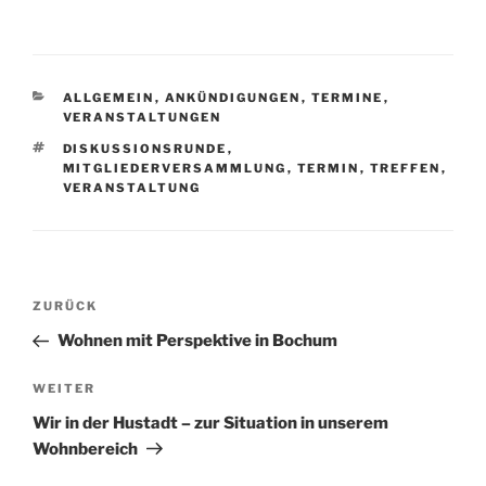
KATEGORIEN
ALLGEMEIN
,
ANKÜNDIGUNGEN
,
TERMINE
,
VERANSTALTUNGEN
SCHLAGWÖRTER
DISKUSSIONSRUNDE
,
MITGLIEDERVERSAMMLUNG
,
TERMIN
,
TREFFEN
,
VERANSTALTUNG
Beitragsnavigation
Vorheriger
ZURÜCK
Beitrag
Wohnen mit Perspektive in Bochum
Nächster
WEITER
Beitrag
Wir in der Hustadt – zur Situation in unserem
Wohnbereich