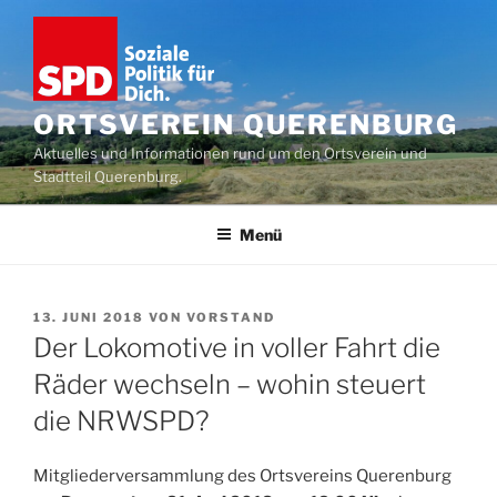
Zum
Inhalt
springen
ORTSVEREIN QUERENBURG
Aktuelles und Informationen rund um den Ortsverein und
Stadtteil Querenburg.
Menü
VERÖFFENTLICHT
13. JUNI 2018
VON
VORSTAND
AM
Der Lokomotive in voller Fahrt die
Räder wechseln – wohin steuert
die NRWSPD?
Mitgliederversammlung des Ortsvereins Querenburg