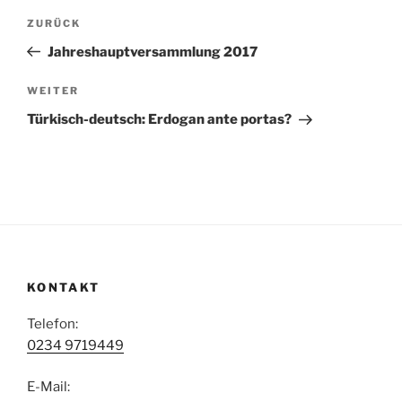
Beitragsnavigation
Vorheriger
ZURÜCK
Beitrag
Jahreshauptversammlung 2017
Nächster
WEITER
Beitrag
Türkisch-deutsch: Erdogan ante portas?
KONTAKT
Telefon:
0234 9719449
E-Mail: