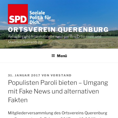
Zum
Inhalt
springen
ORTSVEREIN QUERENBURG
Aktuelles und Informationen rund um den Ortsverein und
Stadtteil Querenburg.
Menü
VERÖFFENTLICHT
31. JANUAR 2017
VON
VORSTAND
AM
Populisten Paroli bieten – Umgang
mit Fake News und alternativen
Fakten
Mitgliederversammlung des Ortsvereins Querenburg