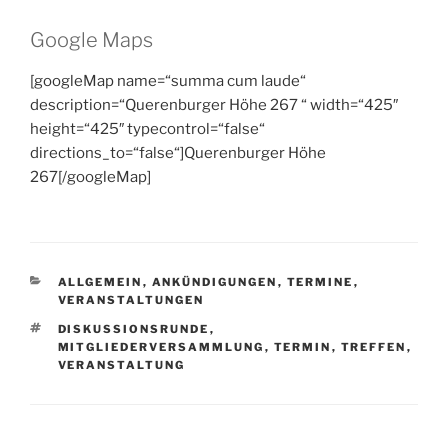
Google Maps
[googleMap name=“summa cum laude“
description=“Querenburger Höhe 267 “ width=“425″
height=“425″ typecontrol=“false“
directions_to=“false“]Querenburger Höhe
267[/googleMap]
KATEGORIEN
ALLGEMEIN
,
ANKÜNDIGUNGEN
,
TERMINE
,
VERANSTALTUNGEN
SCHLAGWÖRTER
DISKUSSIONSRUNDE
,
MITGLIEDERVERSAMMLUNG
,
TERMIN
,
TREFFEN
,
VERANSTALTUNG