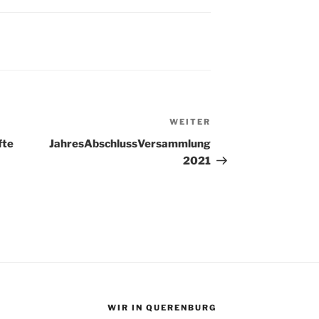
WEITER
Nächster
Beitrag
fte
JahresAbschlussVersammlung
2021
WIR IN QUERENBURG