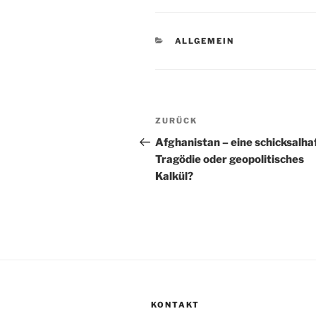
KATEGORIEN
ALLGEMEIN
Beitragsnavigation
Vorheriger
ZURÜCK
Beitrag
Afghanistan – eine schicksalha
Tragödie oder geopolitisches
Kalkül?
KONTAKT