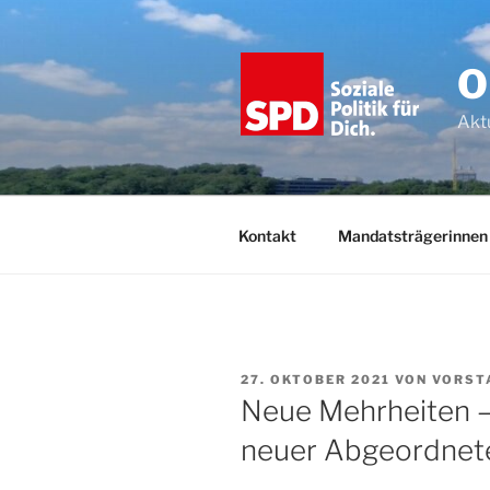
Zum
Inhalt
springen
O
Akt
Kontakt
Mandatsträgerinnen
VERÖFFENTLICHT
27. OKTOBER 2021
VON
VORST
AM
Neue Mehrheiten – 
neuer Abgeordnete