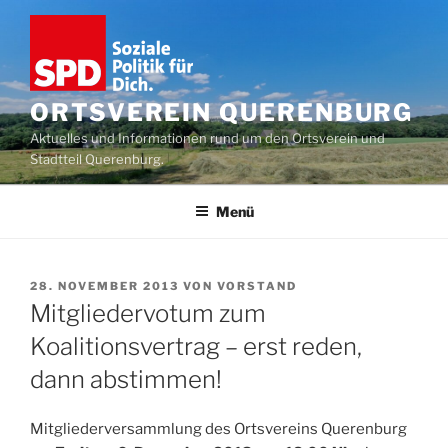
Zum
Inhalt
springen
ORTSVEREIN QUERENBURG
Aktuelles und Informationen rund um den Ortsverein und
Stadtteil Querenburg.
Menü
VERÖFFENTLICHT
28. NOVEMBER 2013
VON
VORSTAND
AM
Mitgliedervotum zum
Koalitionsvertrag – erst reden,
dann abstimmen!
Mitgliederversammlung des Ortsvereins Querenburg