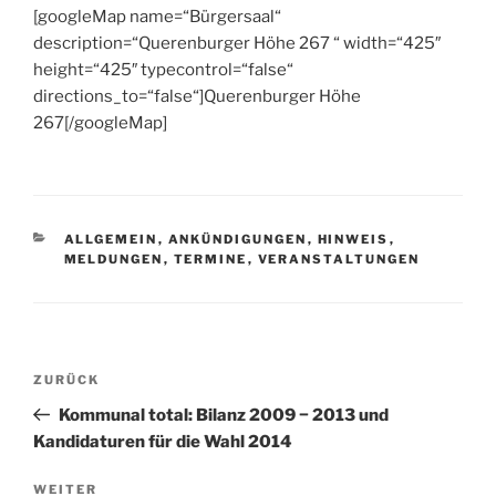
[googleMap name=“Bürgersaal“
description=“Querenburger Höhe 267 “ width=“425″
height=“425″ typecontrol=“false“
directions_to=“false“]Querenburger Höhe
267[/googleMap]
KATEGORIEN
ALLGEMEIN
,
ANKÜNDIGUNGEN
,
HINWEIS
,
MELDUNGEN
,
TERMINE
,
VERANSTALTUNGEN
Beitragsnavigation
Vorheriger
ZURÜCK
Beitrag
Kommunal total: Bilanz 2009 − 2013 und
Kandidaturen für die Wahl 2014
Nächster
WEITER